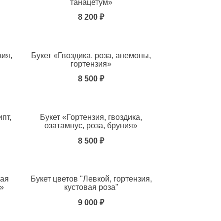
танацетум»
8 200 ₽
зия,
Букет «Гвоздика, роза, анемоны,
гортензия»
8 500 ₽
ипт,
Букет «Гортензия, гвоздика,
озатамнус, роза, бруния»
8 500 ₽
вая
Букет цветов "Левкой, гортензия,
»
кустовая роза"
9 000 ₽