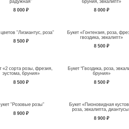
радужная"
бруния, эвкалипт»
8 000 ₽
8 000 ₽
ь в избранное
 цветов "Лизиантус, роза"
Букет «Гонтензия, роза, фре
гвоздика, эвкалипт»
8 500 ₽
8 500 ₽
ь в избранное
т «2 сорта розы, фрезия,
Букет “Гвоздика, роза, эвкал
эустома, бруния»
бруния»
8 500 ₽
8 500 ₽
ь в избранное
укет "Розовые розы"
Букет «Пионовидная кусто
роза, эвкалипта, диантусы
8 900 ₽
8 900 ₽
ь в избранное