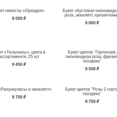
кет невесты «Орхидея»
Букет «Кустовая пионовид
роза, эвкалипт, хризантем
9 000 ₽
9 000 ₽
ь в избранное
ет «Тюльпаны», цвета в
Букет цветов "Гортензия,
ассортименте, 25 шт
пионовидная роза, фрезия
гвоздика"
9 450 ₽
9 500 ₽
ь в избранное
«Ранункулюсы и эвкалипт»
Букет цветов "Розы 2 сорт
гвоздика"
9 700 ₽
9 750 ₽
ь в избранное