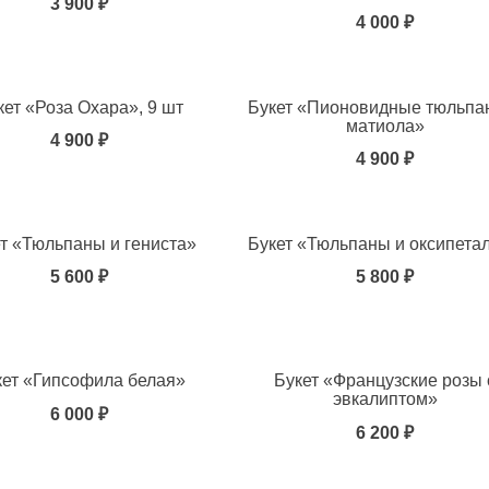
3 900 ₽
4 000 ₽
ь в избранное
кет «Роза Охара», 9 шт
Букет «Пионовидные тюльпа
матиола»
4 900 ₽
4 900 ₽
ь в избранное
т «Тюльпаны и гениста»
Букет «Тюльпаны и оксипета
5 600 ₽
5 800 ₽
ь в избранное
кет «Гипсофила белая»
Букет «Французские розы 
эвкалиптом»
6 000 ₽
6 200 ₽
ь в избранное