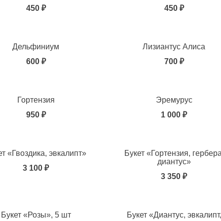
450 ₽
450 ₽
ь в избранное
Дельфиниум
Лизиантус Алиса
600 ₽
700 ₽
ь в избранное
Гортензия
Эремурус
950 ₽
1 000 ₽
ь в избранное
ет «Гвоздика, эвкалипт»
Букет «Гортензия, гербера
диантус»
3 100 ₽
3 350 ₽
ь в избранное
Букет «Розы», 5 шт
Букет «Диантус, эвкалипт