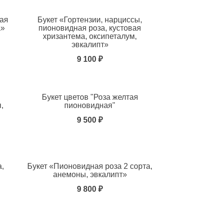
ная
Букет «Гортензии, нарциссы,
а»
пионовидная роза, кустовая
хризантема, оксипеталум,
эвкалипт»
9 100 ₽
Букет цветов "Роза желтая
,
пионовидная"
9 500 ₽
а,
Букет «Пионовидная роза 2 сорта,
анемоны, эвкалипт»
9 800 ₽