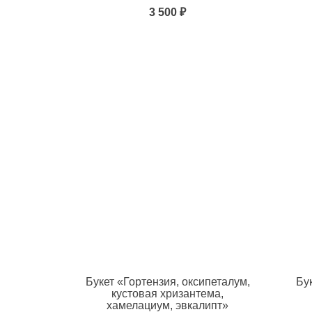
3 500 ₽
Добавить в избранное
Добавит
Букет «Гортензия, оксипеталум,
Бу
кустовая хризантема,
хамелациум, эвкалипт»