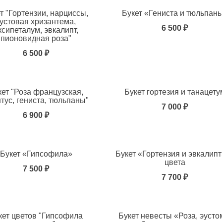
т "Гортензии, нарциссы,
Букет «Гениста и тюльпан
кустовая хризантема,
6 500 ₽
ксипеталум, эвкалипт,
пионовидная роза"
ь в избранное
6 500 ₽
кет "Роза французская,
Букет гортезия и танацету
тус, гениста, тюльпаны"
7 000 ₽
6 900 ₽
ь в избранное
Букет «Гипсофила»
Букет «Гортензия и эвкалипт
цвета
7 500 ₽
7 700 ₽
ь в избранное
кет цветов "Гипсофила
Букет невесты «Роза, эусто