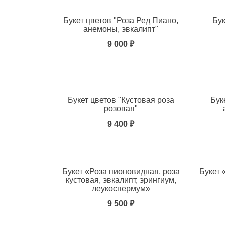
Букет цветов "Роза Ред Пиано,
Бу
анемоны, эвкалипт"
9 000 ₽
Добавить в избранное
Добавит
Букет цветов "Кустовая роза
Бук
розовая"
9 400 ₽
Добавить в избранное
Добавит
Букет «Роза пионовидная, роза
Букет 
кустовая, эвкалипт, эрингиум,
леукоспермум»
9 500 ₽
Добавить в избранное
Добавит