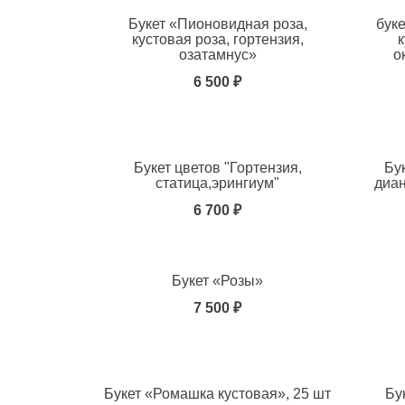
Букет «Пионовидная роза,
буке
кустовая роза, гортензия,
озатамнус»
о
6 500 ₽
Добавить в избранное
Добавит
Букет цветов "Гортензия,
Бу
статица,эрингиум"
диан
6 700 ₽
Добавить в избранное
Добавит
Букет «Розы»
7 500 ₽
Добавить в избранное
Добавит
Букет «Ромашка кустовая», 25 шт
Бу