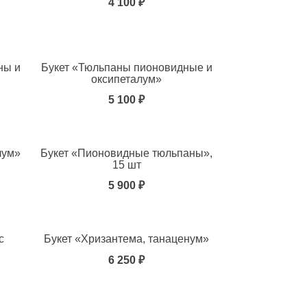
4 100 ₽
ны и
Букет «Тюльпаны пионовидные и
оксипеталум»
5 100 ₽
лум»
Букет «Пионовидные тюльпаны»,
15 шт
5 900 ₽
с
Букет «Хризантема, танаценум»
6 250 ₽