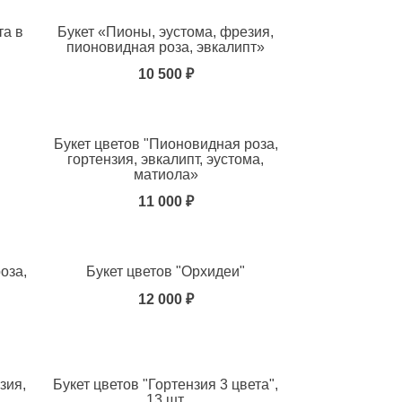
та в
Букет «Пионы, эустома, фрезия,
пионовидная роза, эвкалипт»
10 500 ₽
Букет цветов "Пионовидная роза,
гортензия, эвкалипт, эустома,
матиола»
11 000 ₽
оза,
Букет цветов "Орхидеи"
12 000 ₽
зия,
Букет цветов "Гортензия 3 цвета",
13 шт.