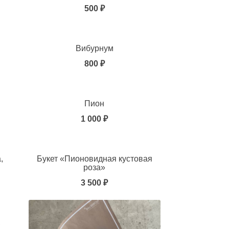
500 ₽
Вибурнум
800 ₽
Пион
1 000 ₽
,
Букет «Пионовидная кустовая
роза»
3 500 ₽
,