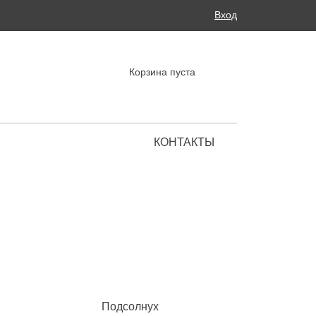
Поиск
Вход
ФОРМА ПОИСКА
Корзина пуста
КОНТАКТЫ
Региональные представительства
Подсолнух