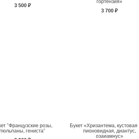
гортензия»
3 500 ₽
3 700 ₽
ь в избранное
кет "Французские розы,
Букет «Хризантема, кустовая
тюльпаны, гениста"
пионовидная, диантус,
озаиамнус»