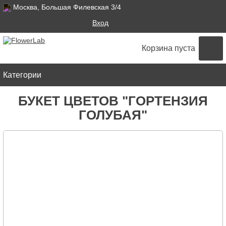
Москва, Большая Филевская 3/4
Поиск
Вход
ФОРМА ПОИСКА
Корзина пуста
Категории
БУКЕТ ЦВЕТОВ "ГОРТЕНЗИЯ
ГОЛУБАЯ"