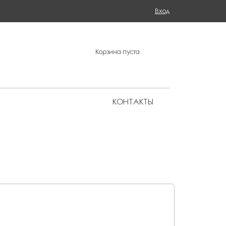
Поиск
Вход
ФОРМА ПОИСКА
Корзина пуста
КОНТАКТЫ
Региональные представительства