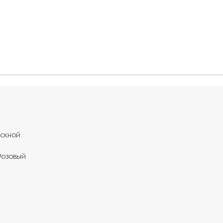
скной
Розовый