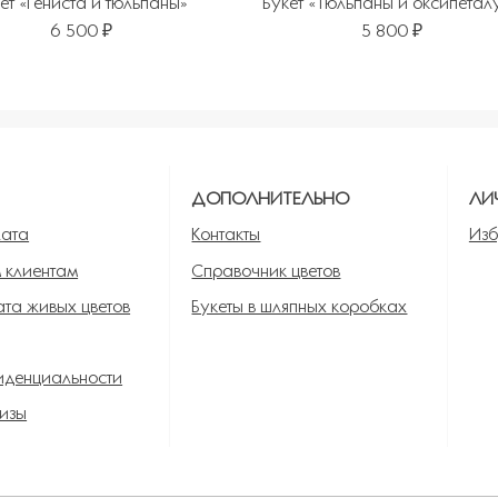
ет «Гениста и тюльпаны»
Букет «Тюльпаны и оксипетал
6 500 ₽
5 800 ₽
ь в избранное
Я
ДОПОЛНИТЕЛЬНО
ЛИ
лата
Контакты
Изб
 клиентам
Справочник цветов
та живых цветов
Букеты в шляпных коробках
иденциальности
изы