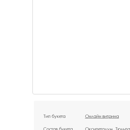
Тип букета
Онлайн витрина
Состав букета
Оксипеталум
Тюльп