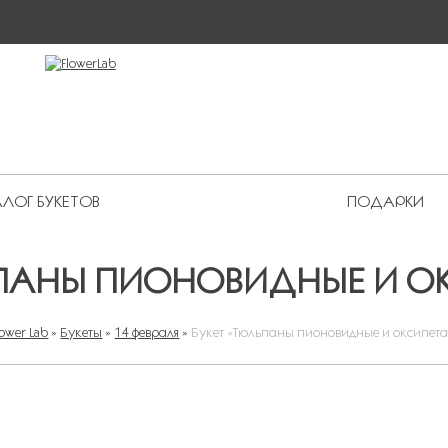
ЛОГ БУКЕТОВ
ПОДАРКИ
 Premium
ЬПАНЫ ПИОНОВИДНЫЕ И О
lower Lab
»
Букеты
»
14 февраля
»
Букет «Тюльпаны пионовидные и оксипет
ВЫ ЗДЕСЬ