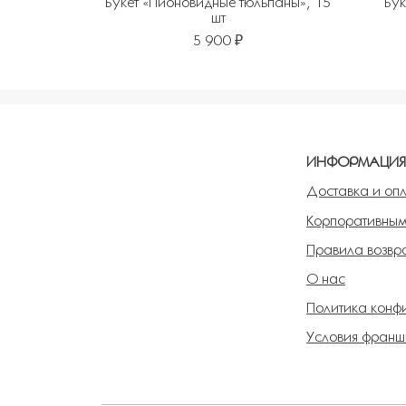
Букет «Пионовидные тюльпаны», 15
Бук
шт
5 900 ₽
Добавить в избранное
Добавит
ИНФОРМАЦИ
Доставка и оп
Корпоративным
Правила возвра
О нас
Политика конф
Условия франш