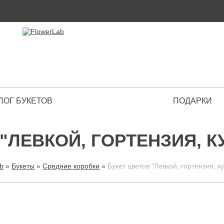
ЛОГ БУКЕТОВ
ПОДАРКИ
 Premium
"ЛЕВКОЙ, ГОРТЕНЗИЯ, 
ab
»
Букеты
»
Средние коробки
»
Букет цветов "Левкой, гортензия, к
ВЫ ЗДЕСЬ