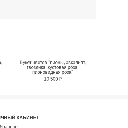
а,
Букет цветов "пионы, эвкалипт,
гвоздика, кустовая роза,
пионовидная роза"
10 500 ₽
ИЧНЫЙ КАБИНЕТ
бранное