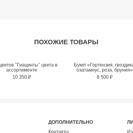
ПОХОЖИЕ ТОВАРЫ
цветов "Гиацинты" цвета в
Букет «Гортензия, гвоздик
ассортименте
озатамнус, роза, бруния»
10 350 ₽
8 500 ₽
ь в избранное
ДОПОЛНИТЕЛЬНО
Л
Контакты
Из