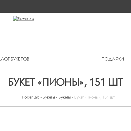
ЛОГ БУКЕТОВ
ПОДАРКИ
 Premium
БУКЕТ «ПИОНЫ», 151 ШТ
Flower Lab
»
Букеты
»
Букеты
»
Букет «Пионы», 151 шт
ВЫ ЗДЕСЬ