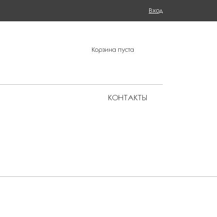
Поиск
Вход
ФОРМА ПОИСКА
Корзина пуста
КОНТАКТЫ
Региональные представительства