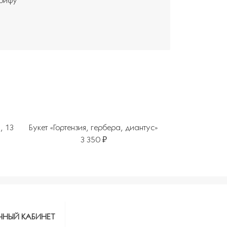
арифу
, 13
Букет «Гортензия, гербера, диантус»
3 350 ₽
ЧНЫЙ КАБИНЕТ