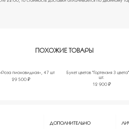
сле 22:00, то стоимость доставки оплачивается по двойному т
ПОХОЖИЕ ТОВАРЫ
 «Роза пионовидная», 47 шт
Букет цветов "Гортензия 3 цвета"
шт.
29 500 ₽
12 900 ₽
ь в избранное
Я
ДОПОЛНИТЕЛЬНО
ЛИ