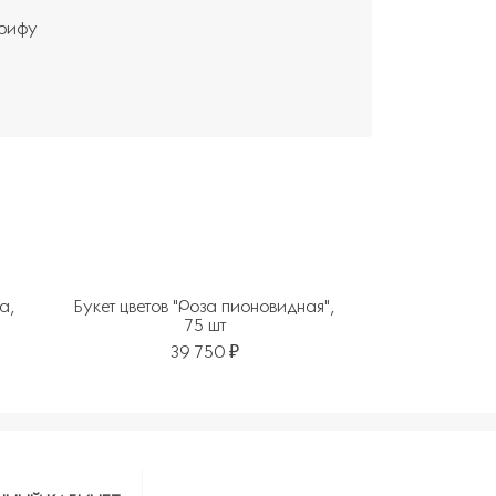
арифу
та,
Букет цветов "Роза пионовидная",
75 шт
39 750 ₽