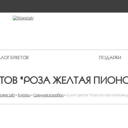
ЛОГ БУКЕТОВ
ПОДАРКИ
 Premium
ВЕТОВ "РОЗА ЖЕЛТАЯ ПИОН
lower Lab
»
Букеты
»
Средние коробки
»
Букет цветов "Роза желтая пионови
ВЫ ЗДЕСЬ