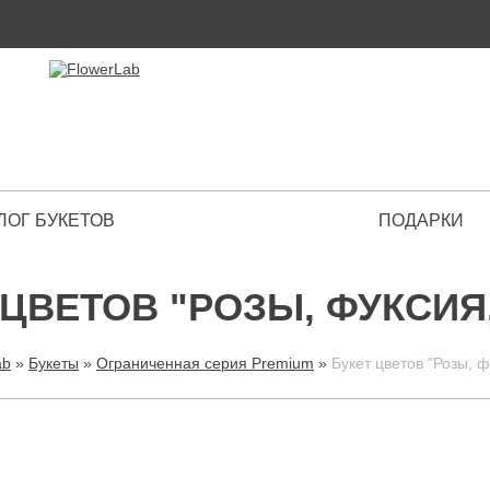
ЛОГ БУКЕТОВ
ПОДАРКИ
 Premium
 ЦВЕТОВ "РОЗЫ, ФУКСИЯ,
ab
»
Букеты
»
Ограниченная серия Premium
»
Букет цветов "Розы, ф
ВЫ ЗДЕСЬ