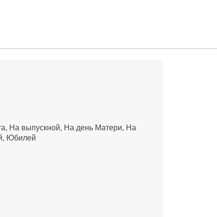
та
На выпускной
На день Матери
На
й
Юбилей