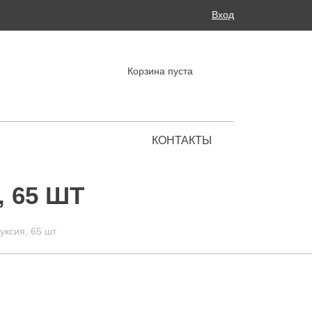
Поиск
Вход
ФОРМА ПОИСКА
Корзина пуста
КОНТАКТЫ
Региональные представительства
 65 ШТ
уксия, 65 шт