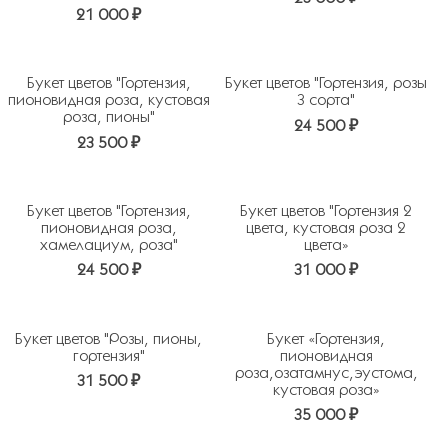
21 000 ₽
Аллиум
Альстромерия
Амариллис
Анемон
Антуриум
Астильба
Букет цветов "Гортензия,
Букет цветов "Гортензия, розы
Астранция
Брассика
пионовидная роза, кустовая
3 сорта"
роза, пионы"
Бруния
Бувардия
24 500 ₽
23 500 ₽
Верба
Вероника
Вибурнум
Гвоздика
Гениста
Георгин
Букет цветов "Гортензия,
Букет цветов "Гортензия 2
Гербера
Гиацинт
пионовидная роза,
цвета, кустовая роза 2
хамелациум, роза"
цвета»
Гиперикум
Гипсофила
24 500 ₽
31 000 ₽
Гладиолус
Гортензия
Дельфиниум
Илекс
Ирис
Калла
Букет цветов "Розы, пионы,
Букет «Гортензия,
Кампанула
Красивоплодник
гортензия"
пионовидная
роза,озатамнус,эустома,
Краспедия
Лаванда
31 500 ₽
кустовая роза»
Левкой
Леукадендрон
35 000 ₽
Лилия
Лимониум
Магнолия
Мимоза