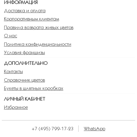
Целозия
Цинерария
ИНФОРМАЦИЯ
Эвкалипт
Эрингиум
Доставка и оплата
Эулалия
Эустома
Корпоративным клиентам
Правила возврата живых цветов
О нас
Политика конфиденциальности
Условия франшизы
ДОПОЛНИТЕЛЬНО
Контакты
Справочник цветов
Букеты в шляпных коробках
ЛИЧНЫЙ КАБИНЕТ
Избранное
+7 (495) 799-17-23
WhatsApp