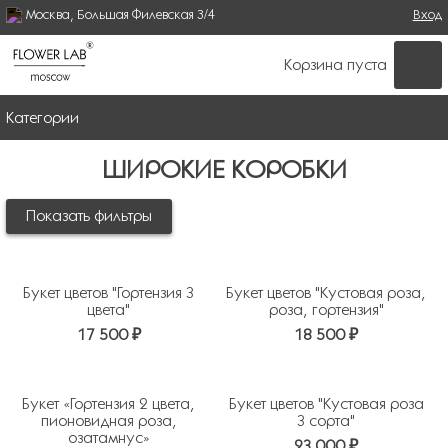
Москва, Большая Филевская 3/4
Поиск
Вход
ФОРМА ПОИСКА
Корзина пуста
Категории
ШИРОКИЕ КОРОБКИ
Показать фильтры
Сортировка:
Букет цветов "Гортензия 3
Букет цветов "Кустовая роза,
цвета"
роза, гортензия"
Цена
17 500 ₽
18 500 ₽
Букет «Гортензия 2 цвета,
Букет цветов "Кустовая роза
пионовидная роза,
3 сорта"
озатамнус»
Состав букета
23 000 ₽