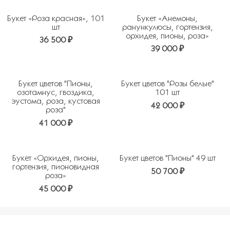
Мускари
Нарцисс
Букет «Роза красная», 101
Букет «Анемоны,
Нерине
Нобилис
шт
ранункулюсы, гортензия,
орхидея, пионы, роза»
Озотамнус
Оксипеталум
36 500 ₽
39 000 ₽
Орхидея
Персик
Пион
Подсолнух
Протея
Пуансеттия
Букет цветов "Пионы,
Букет цветов "Розы белые"
Пшеница
Ранункулюс
озотамнус, гвоздика,
101 шт
эустома, роза, кустовая
Роза
Роза кустовая
42 000 ₽
роза"
Роза пионовидная
Ромашка
41 000 ₽
Серрурия
Сетария
Сирень
Скабиоза
Снежноягодник
Статица
Букет «Орхидея, пионы,
Букет цветов "Пионы" 49 шт
гортензия, пионовидная
Суккуленты
Сухоцветы
50 700 ₽
роза»
Трахелиум
Туя
45 000 ₽
Тысячелистник
Тюльпан
Фрезия
Хамелациум
Хелеборус
Хризантема