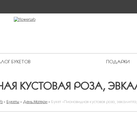
ЛОГ БУКЕТОВ
ПОДАРКИ
 Premium
АЯ КУСТОВАЯ РОЗА, ЭВК
ab
»
Букеты
»
День Матери
»
Букет «Пионовидная кустовая роза, эвкалипта
ВЫ ЗДЕСЬ