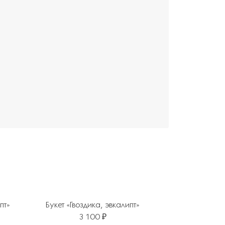
пт»
Букет «Гвоздика, эвкалипт»
3 100 ₽