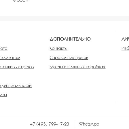
9 000 ₽
ь в избранное
Я
ДОПОЛНИТЕЛЬНО
ЛИ
лата
Контакты
Изб
 клиентам
Справочник цветов
та живых цветов
Букеты в шляпных коробках
иденциальности
изы
+7 (495) 799-17-23
WhatsApp