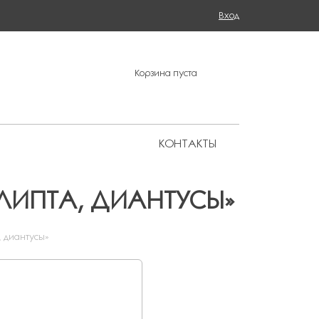
Поиск
Вход
ФОРМА ПОИСКА
Корзина пуста
КОНТАКТЫ
Региональные представительства
АЛИПТА, ДИАНТУСЫ»
, диантусы»