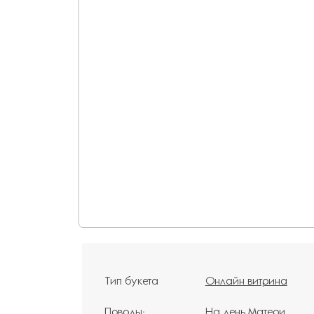
Тип букета
Онлайн витрина
Поводы:
На день Матери