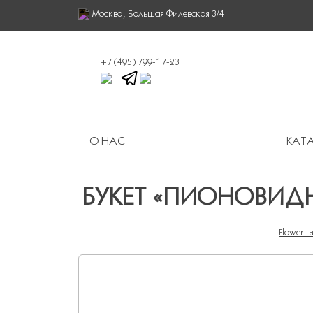
Москва, Большая Филевская 3/4
+7 (495) 799-17-23
О НАС
КАТА
Ограниченная серия
БУКЕТ «ПИОНОВИДН
Flower L