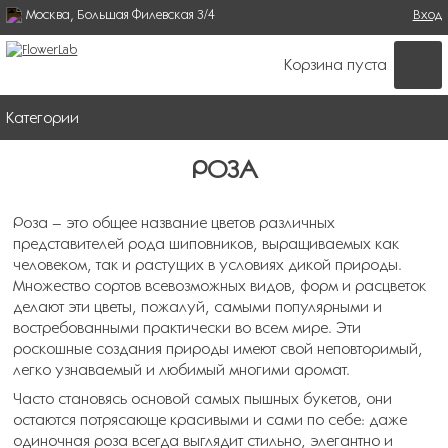
Москва, Большая Филевская 3/4
Поиск
Вход
ФОРМА ПОИСКА
Корзина пуста
Категории
РОЗА
Роза – это общее название цветов различных
представителей рода шиповников, выращиваемых как
человеком, так и растущих в условиях дикой природы.
Множество сортов всевозможных видов, форм и расцветок
делают эти цветы, пожалуй, самыми популярными и
востребованными практически во всем мире. Эти
роскошные создания природы имеют свой неповторимый,
легко узнаваемый и любимый многими аромат.
Часто становясь основой самых пышных букетов, они
остаются потрясающе красивыми и сами по себе: даже
одиночная роза всегда выглядит стильно, элегантно и