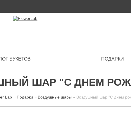
ЛОГ БУКЕТОВ
ПОДАРКИ
 Premium
ШНЫЙ ШАР "С ДНЕМ РОЖ
er Lab
»
Подарки
»
Воздушные шары
»
Воздушный шар "С днем ро
ВЫ ЗДЕСЬ