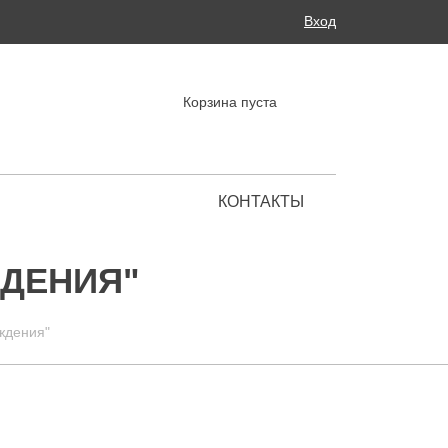
Поиск
Вход
ФОРМА ПОИСКА
Корзина пуста
КОНТАКТЫ
Региональные представительства
ДЕНИЯ"
ждения"