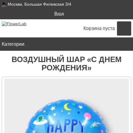
Москва, Большая Филевская 3/4
Поиск
Вход
ФОРМА ПОИСКА
Корзина пуста
Категории
ВОЗДУШНЫЙ ШАР «С ДНЕМ
РОЖДЕНИЯ»