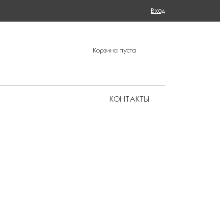
Поиск
Вход
ФОРМА ПОИСКА
Корзина пуста
КОНТАКТЫ
Региональные представительства