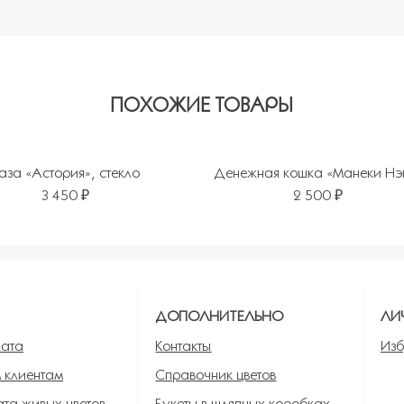
ПОХОЖИЕ ТОВАРЫ
аза «Астория», стекло
Денежная кошка «Манеки Нэ
3 450 ₽
2 500 ₽
ь в избранное
Я
ДОПОЛНИТЕЛЬНО
ЛИ
лата
Контакты
Изб
 клиентам
Справочник цветов
та живых цветов
Букеты в шляпных коробках