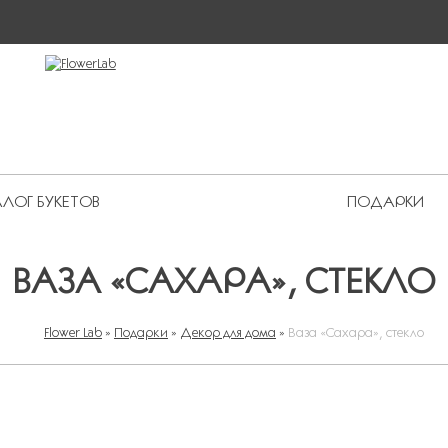
ЛОГ БУКЕТОВ
ПОДАРКИ
 Premium
ВАЗА «САХАРА», СТЕКЛО
Flower Lab
»
Подарки
»
Декор для дома
»
Ваза «Сахара», стекло
ВЫ ЗДЕСЬ