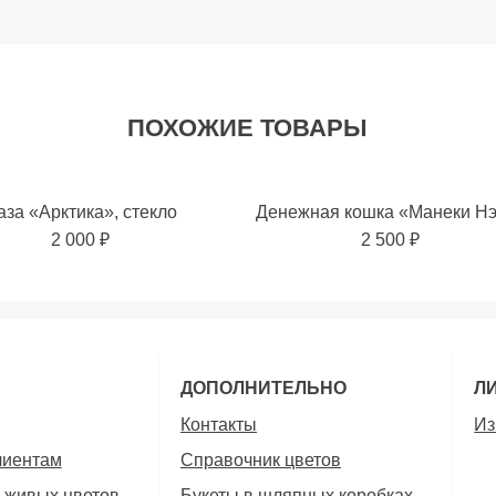
ПОХОЖИЕ ТОВАРЫ
аза «Арктика», стекло
Денежная кошка «Манеки Н
2 000 ₽
2 500 ₽
ь в избранное
ДОПОЛНИТЕЛЬНО
Л
Контакты
Из
лиентам
Справочник цветов
 живых цветов
Букеты в шляпных коробках