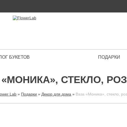
ЛОГ БУКЕТОВ
ПОДАРКИ
 Premium
 «МОНИКА», СТЕКЛО, РО
lower Lab
»
Подарки
»
Декор для дома
»
Ваза «Моника», стекло, ро
ВЫ ЗДЕСЬ