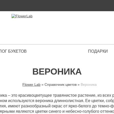
ЛОГ БУКЕТОВ
ПОДАРКИ
 Premium
ВЕРОНИКА
Flower Lab
»
Справочник цветов
»
Вероника
ВЫ ЗДЕСЬ
ика – это красивоцветущее травянистое растение, из всех р
ном используются вероника длиннолистная. Ее цветки, со
тия, имеют разнообразный окрас от ярко-белого до темно-
ярными являются цветки синего и небесно-голубого оттенк