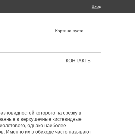
Поиск
Вход
ФОРМА ПОИСКА
Корзина пуста
КОНТАКТЫ
Региональные представительства
азновидностей которого на срезку в
бранные в верхушечные кистевидные
фиолетового, однако наиболее
ов. Именно их в обиходе часто называют