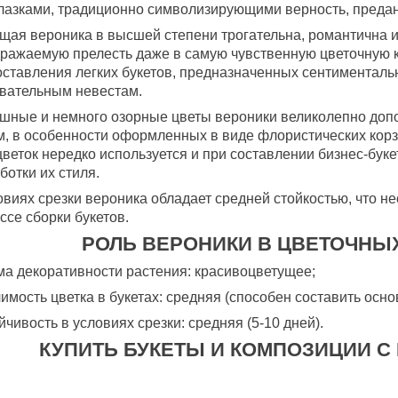
лазками, традиционно символизирующими верность, преданн
щая вероника в высшей степени трогательна, романтична 
ражаемую прелесть даже в самую чувственную цветочную 
оставления легких букетов, предназначенных сентиментал
вательным невестам.
шные и немного озорные цветы вероники великолепно допол
м, в особенности оформленных в виде флористических корз
цветок нередко используется и при составлении бизнес-буке
ботки их стиля.
овиях срезки вероника обладает средней стойкостью, что н
ссе сборки букетов.
РОЛЬ ВЕРОНИКИ В ЦВЕТОЧНЫ
ма декоративности растения: красивоцветущее;
чимость цветка в букетах: средняя (способен составить осно
ойчивость в условиях срезки: средняя (5-10 дней).
КУПИТЬ БУКЕТЫ И КОМПОЗИЦИИ С