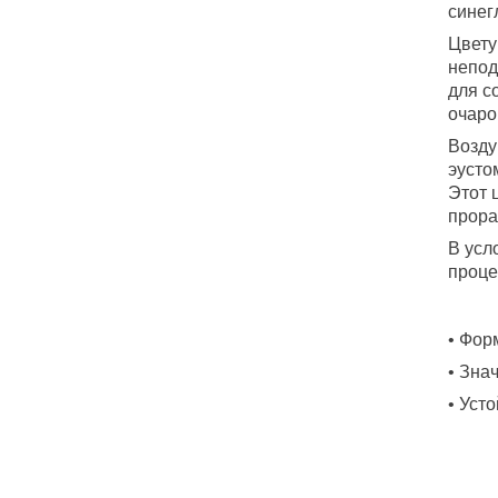
синег
Цвету
непод
для с
очаро
Возду
эусто
Этот 
прора
В усл
проце
• Фор
• Зна
• Уст