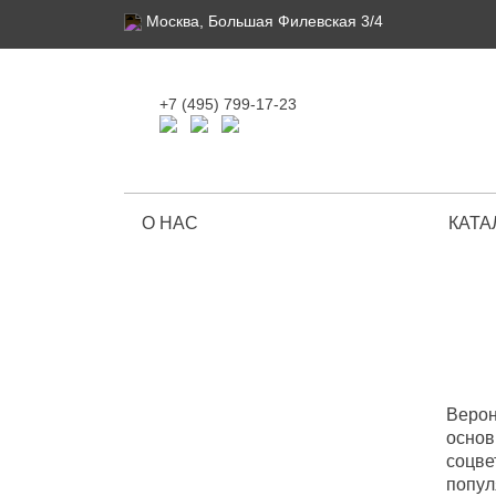
Москва, Большая Филевская 3/4
+7 (495) 799-17-23
О НАС
КАТА
Ограниченная серия
Верон
основ
соцве
попул