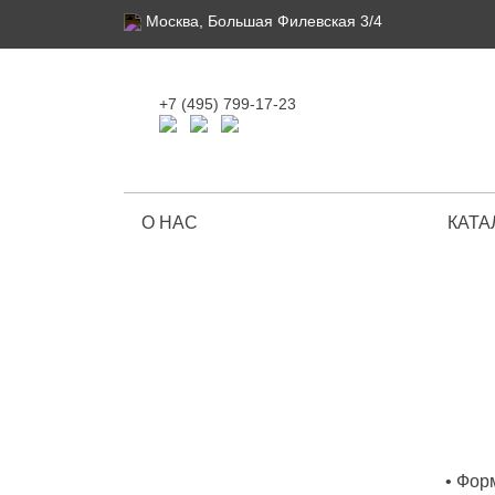
Москва, Большая Филевская 3/4
+7 (495) 799-17-23
О НАС
КАТА
Ограниченная серия
• Фор