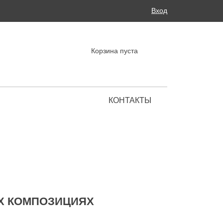
Поиск
Вход
ФОРМА ПОИСКА
Корзина пуста
КОНТАКТЫ
Региональные представительства
Х КОМПОЗИЦИЯХ