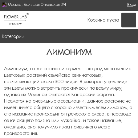
Москва, Большая Филевская 3/4
Поиск
Вход
ФОРМА ПОИСКА
Корзина пуста
Категории
ЛИМОНИУМ
Лимониум, он же статица и кермек – это род многолетних
цветковых растений семейства свинчатковых,
насчитывающий около 300 видов. В дикорастущем виде
эти цветы можно встретить практически по всему миру,
однако их Родиной считаются Канарские острова.
Несмотря на очевидные ассоциации, данное растение не
имеет ничего общего с хорошо известным всем лимоном, а
его название происходит от греческого слова, в переводе
означающего поляна или лужайка, и такое название,
очевидно, оно получило из-за привычного места
произрастания.