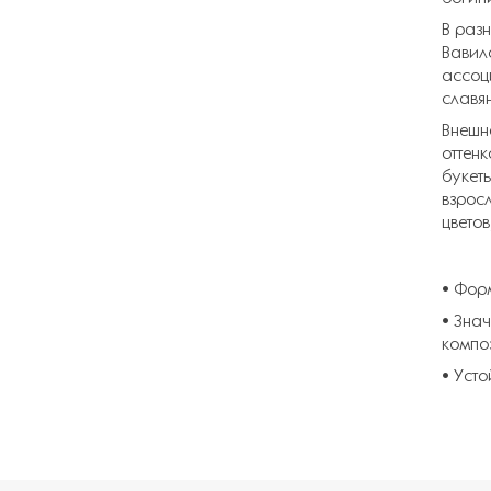
В раз
Вавил
ассоц
славя
Внешн
оттен
букет
взрос
цветов
• Фор
• Знач
композ
• Усто