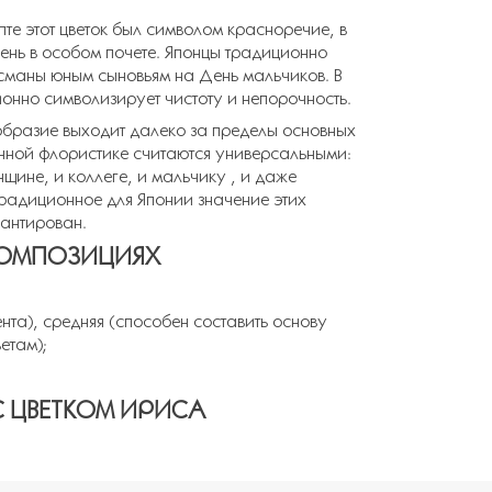
те этот цветок был символом красноречие, в
день в особом почете. Японцы традиционно
исманы юным сыновьям на День мальчиков. В
ионно символизирует чистоту и непорочность.
образие выходит далеко за пределы основных
енной флористике считаются универсальными:
щине, и коллеге, и мальчику , и даже
традиционное для Японии значение этих
рантирован.
КОМПОЗИЦИЯХ
ента), средняя (способен составить основу
етам);
С ЦВЕТКОМ ИРИСА