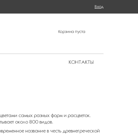
Поиск
Вход
ФОРМА ПОИСКА
Корзина пуста
КОНТАКТЫ
Региональные представительства
 цветами самых разных форм и расцветок.
тывает около 800 видов.
овременное название в честь древнегреческой