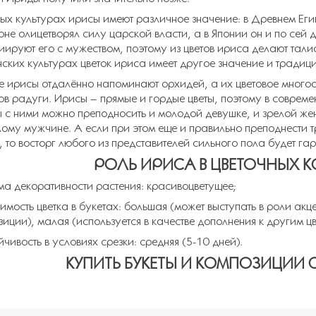
ных культурах ирисы имеют различное значение: в Древнем Егип
оне олицетворял силу царской власти, а в Японии он и по сей 
иируют его с мужеством, поэтому из цветов ириса делают тал
нских культурах цветок ириса имеет другое значение и традиц
е ирисы отдалённо напоминают орхидей, а их цветовое много
ков радуги. Ирисы – прямые и гордые цветы, поэтому в соврем
ы с ними можно преподносить и молодой девушке, и зрелой жен
лому мужчине. А если при этом еще и правильно преподнести 
, то восторг любого из представителей сильного пола будет га
РОЛЬ ИРИСА В ЦВЕТОЧНЫХ 
ма декоративности растения: красивоцветущее;
имость цветка в букетах: большая (может выступать в роли акц
иции), малая (используется в качестве дополнения к другим цв
йчивость в условиях срезки: средняя (5-10 дней).
КУПИТЬ БУКЕТЫ И КОМПОЗИЦИИ 