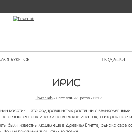
ЛОГ БУКЕТОВ
ПОДАРКИ
 Premium
ИРИС
Flower Lab
»
Справочник цветов
»
Ирис
ВЫ ЗДЕСЬ
 или касатик – это род травянистых растений с великолепными
 встречаются практически на всех континентах, а их род насчи
веты были известны людям еще в Древнем Египте, однако свое с
и Ириды получили значительно позже.