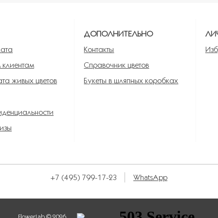
Я
ДОПОЛНИТЕЛЬНО
ЛИ
лата
Контакты
Изб
 клиентам
Справочник цветов
та живых цветов
Букеты в шляпных коробках
иденциальности
изы
+7 (495) 799-17-23
WhatsApp
FlowerLab © 2026