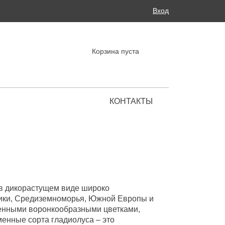
Поиск
Вход
ФОРМА ПОИСКА
Корзина пуста
КОНТАКТЫ
Региональные представительства
 в дикорастущем виде широко
рики, Средиземноморья, Южной Европы и
ленными воронкообразными цветками,
менные сорта гладиолуса – это